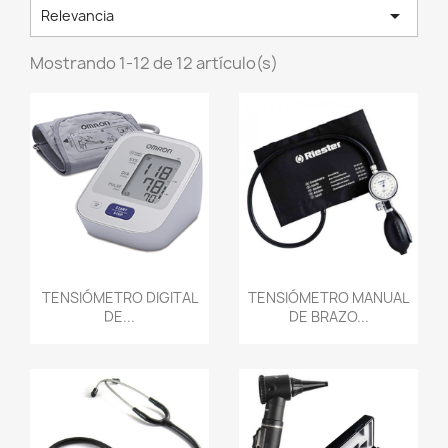

Relevancia
Mostrando 1-12 de 12 artículo(s)
Vista rápida
Vista rápida


TENSIÓMETRO DIGITAL
TENSIÓMETRO MANUAL
DE...
DE BRAZO...