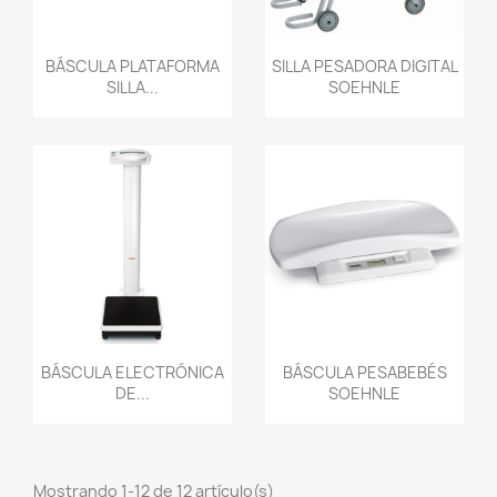
Vista rápida
Vista rápida


BÁSCULA PLATAFORMA
SILLA PESADORA DIGITAL
SILLA...
SOEHNLE
Vista rápida
Vista rápida


BÁSCULA ELECTRÓNICA
BÁSCULA PESABEBÉS
DE...
SOEHNLE
Mostrando 1-12 de 12 artículo(s)