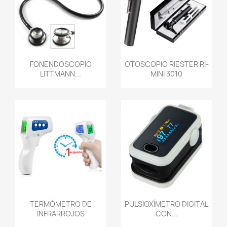
Vista rápida
Vista rápida


FONENDOSCOPIO
OTOSCOPIO RIESTER RI-
LITTMANN...
MINI 3010
Vista rápida
Vista rápida


TERMÓMETRO DE
PULSIOXÍMETRO DIGITAL
INFRARROJOS
CON...