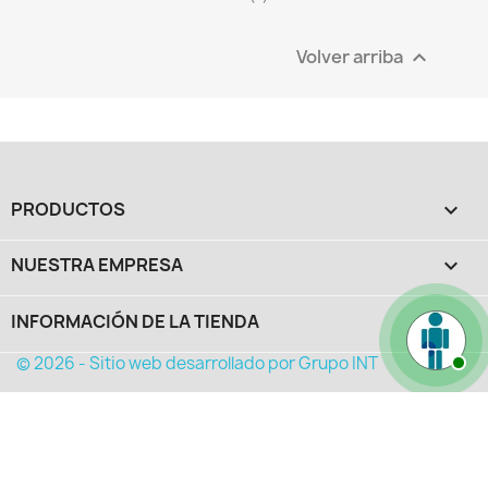
Volver arriba

PRODUCTOS

NUESTRA EMPRESA

INFORMACIÓN DE LA TIENDA
keyboard_arrow_down
© 2026 - Sitio web desarrollado por Grupo INT