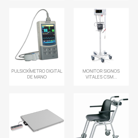
Vista rápida
Vista rápida


PULSIOXÍMETRO DIGITAL
MONITOR SIGNOS
DE MANO
VITALES CSM...