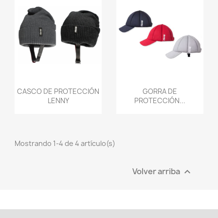
Vista rápida
Vista rápida


CASCO DE PROTECCIÓN
GORRA DE
LENNY
PROTECCIÓN...
Mostrando 1-4 de 4 artículo(s)
Volver arriba
