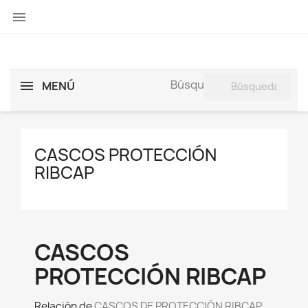

search
Búsqueda:
MENÚ
CASCOS PROTECCIÓN
RIBCAP
CASCOS
PROTECCIÓN RIBCAP
Relación de
CASCOS DE PROTECCIÓN RIBCAP