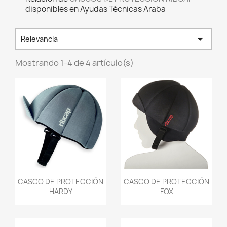
disponibles en Ayudas Técnicas Araba

Relevancia
Mostrando 1-4 de 4 artículo(s)
Vista rápida
Vista rápida


CASCO DE PROTECCIÓN
CASCO DE PROTECCIÓN
HARDY
FOX